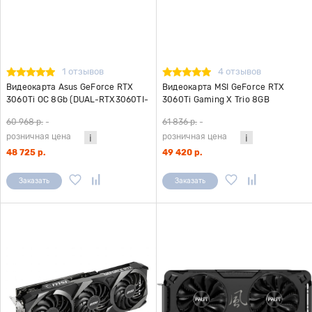
1 отзывов
4 отзывов
Видеокарта Asus GeForce RTX
Видеокарта MSI GeForce RTX
3060Ti OC 8Gb (DUAL-RTX3060TI-
3060Ti Gaming X Trio 8GB
O8GD6X)
60 968 р.
-
61 836 р.
-
розничная цена
розничная цена
48 725 р.
49 420 р.
Заказать
Заказать