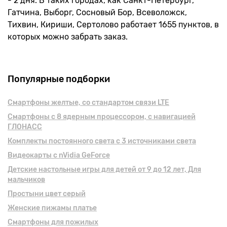
- 2 дня. В таких городах, как Санкт-Петербург,
Гатчина, Выборг, Сосновый Бор, Всеволожск,
Тихвин, Кириши, Сертолово работает 1655 пунктов, в
которых можно забрать заказ.
Популярные подборки
Смартфоны желтые, cо стандартом связи LTE
Смартфоны с 8 ядерным процессором, с навигацией
ГЛОНАСС
Комплекты постоянного света с 3 источниками света
Видеокарты с nVidia GeForce
Детские настольные игры для детей от 9 до 12 лет, Для
мальчиков
Простыни цвет серый
Женские пижамы платье
Смартфоны для пожилых