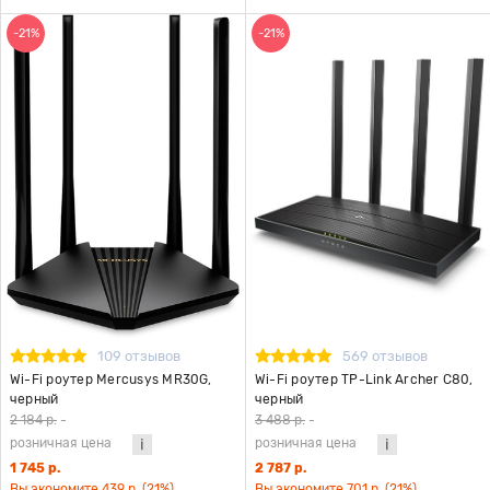
-21%
-21%
109 отзывов
569 отзывов
Wi-Fi роутер Mercusys MR30G,
Wi-Fi роутер TP-Link Archer C80,
черный
черный
2 184 р.
-
3 488 р.
-
розничная цена
розничная цена
1 745 р.
2 787 р.
Вы экономите 439 р. (21%)
Вы экономите 701 р. (21%)