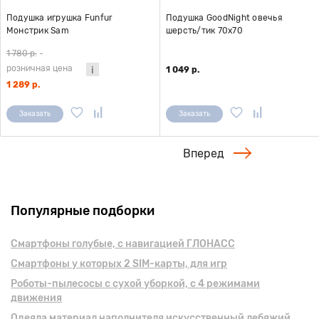
Подушка игрушка Funfur
Подушка GoodNight овечья
Монстрик Sam
шерсть/тик 70х70
1 780 р.
-
розничная цена
1 049 р.
1 289 р.
Заказать
Заказать
Вперед
Популярные подборки
Смартфоны голубые, с навигацией ГЛОНАСС
Смартфоны у которых 2 SIM-карты, для игр
Роботы-пылесосы с сухой уборкой, с 4 режимами
движения
Одеяла материал наполнителя искусственный лебяжий