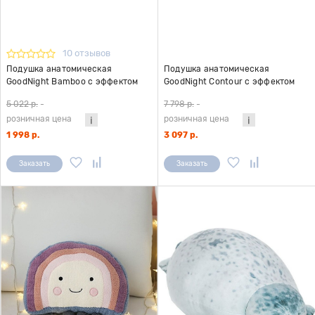
10 отзывов
Подушка анатомическая
Подушка анатомическая
GoodNight Bamboo c эффектом
GoodNight Contour c эффектом
памяти
памяти
5 022 р.
-
7 798 р.
-
розничная цена
розничная цена
1 998 р.
3 097 р.
Заказать
Заказать