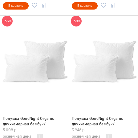
В корзину
В корзину
-65%
-68%
Подушка GoodNight Organic
Подушка GoodNight Organic
двухкамерная бамбук/
двухкамерная бамбук/
искусcтвенный лебяжий пух/
искусcтвенный лебяжий пух/
5 008 р.
-
3 946 р.
-
микрофибра 70х70
микрофибра 50х70
розничная цена
розничная цена