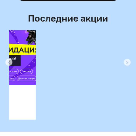
Последние акции
ция