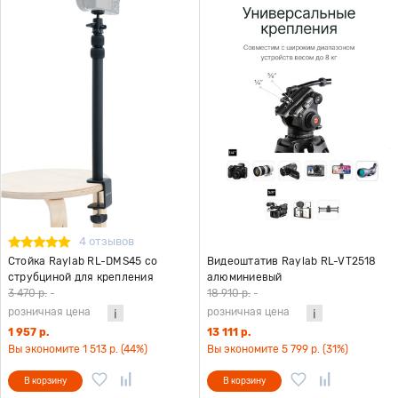
4 отзывов
Стойка Raylab RL-DMS45 со
Видеоштатив Raylab RL-VT2518
струбциной для крепления
алюминиевый
оборудования к столу
3 470 р.
-
18 910 р.
-
розничная цена
розничная цена
1 957 р.
13 111 р.
Вы экономите 1 513 р. (44%)
Вы экономите 5 799 р. (31%)
В корзину
В корзину