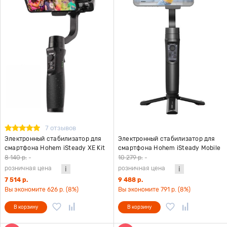
7 отзывов
Электронный стабилизатор для
Электронный стабилизатор для
смартфона Hohem iSteady XE Kit
смартфона Hohem iSteady Mobile
черный
Plus версия 2024 черный
8 140 р.
-
10 279 р.
-
розничная цена
розничная цена
7 514 р.
9 488 р.
Вы экономите 626 р. (8%)
Вы экономите 791 р. (8%)
В корзину
В корзину