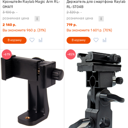
Кронштейн Raylab Magic Arm RL-
Держатель для смартфона Raylab
GMA11
RL-ST04B
3 100 р.
-
2 320 р.
-
розничная цена
розничная цена
2 140 р.
719 р.
Вы экономите 960 р. (31%)
Вы экономите 1 601 р. (70%)
В корзину
В корзину
-61%
-45%