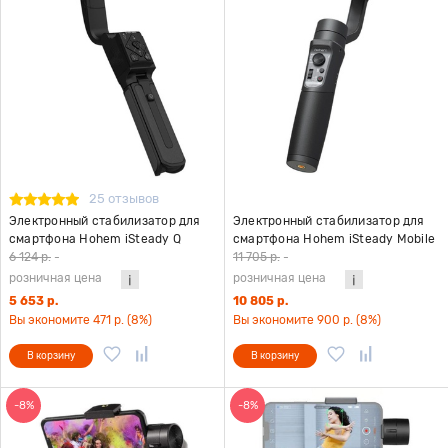
25 отзывов
Электронный стабилизатор для
Электронный стабилизатор для
смартфона Hohem iSteady Q
смартфона Hohem iSteady Mobile
черный
Plus Kit версия 2024 черный
6 124 р.
-
11 705 р.
-
розничная цена
розничная цена
5 653 р.
10 805 р.
Вы экономите 471 р. (8%)
Вы экономите 900 р. (8%)
В корзину
В корзину
-8%
-8%