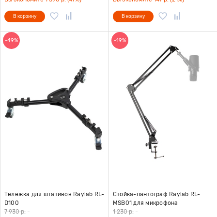
В корзину
В корзину
-49%
-19%
Тележка для штативов Raylab RL-
Стойка-пантограф Raylab RL-
D100
MSB01 для микрофона
7 930 р.
-
1 230 р.
-