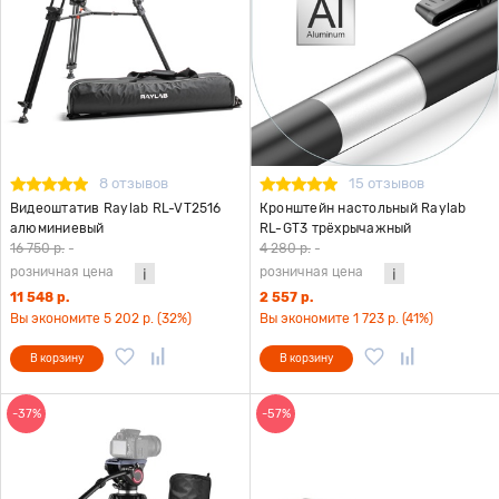
8 отзывов
15 отзывов
Видеоштатив Raylab RL-VT2516
Кронштейн настольный Raylab
алюминиевый
RL-GT3 трёхрычажный
16 750 р.
-
4 280 р.
-
розничная цена
розничная цена
11 548 р.
2 557 р.
Вы экономите 5 202 р. (32%)
Вы экономите 1 723 р. (41%)
В корзину
В корзину
-37%
-57%