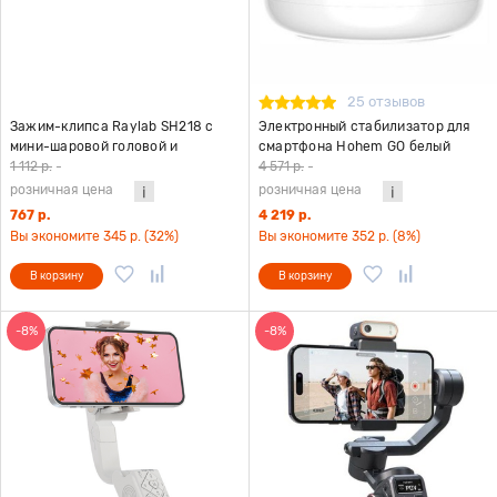
25 отзывов
Зажим-клипса Raylab SH218 с
Электронный стабилизатор для
мини-шаровой головой и
смартфона Hohem GO белый
башмаком
1 112 р.
-
4 571 р.
-
розничная цена
розничная цена
767 р.
4 219 р.
Вы экономите 345 р. (32%)
Вы экономите 352 р. (8%)
В корзину
В корзину
-8%
-8%