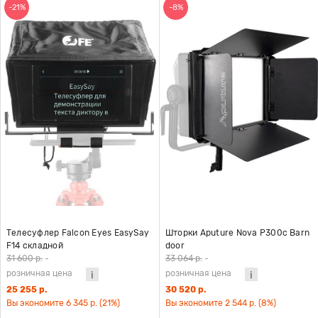
-21%
-8%
Телесуфлер Falcon Eyes EasySay
Шторки Aputure Nova P300c Barn
F14 складной
door
31 600 р.
-
33 064 р.
-
розничная цена
розничная цена
25 255 р.
30 520 р.
Вы экономите 6 345 р. (21%)
Вы экономите 2 544 р. (8%)