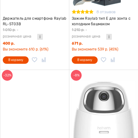
8 отзывов
Держатель для смартфона Raylab
Зажим Raylab тип E для зонта с
RL-ST03B
холодным башмаком
1 010 р.
-
1 210 р.
-
розничная цена
розничная цена
400 р.
671 р.
Вы экономите 610 р. (61%)
Вы экономите 539 р. (45%)
В корзину
В корзину
-32%
-8%