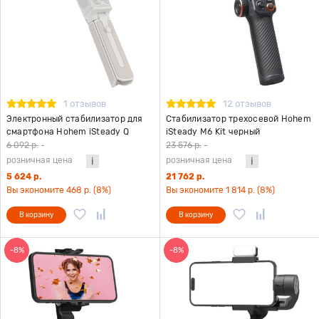
1 отзывов
12 отзывов
Электронный стабилизатор для
Стабилизатор трехосевой Hohem
смартфона Hohem iSteady Q
iSteady M6 Kit черный
белый
6 092 р.
-
23 576 р.
-
розничная цена
розничная цена
5 624 р.
21 762 р.
Вы экономите 468 р. (8%)
Вы экономите 1 814 р. (8%)
В корзину
В корзину
-8%
-8%