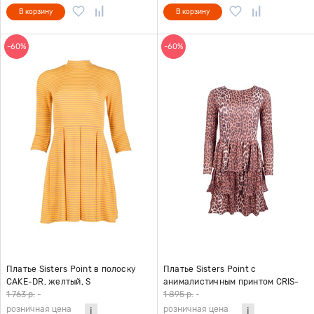
В корзину
В корзину
-60%
-60%
Платье Sisters Point в полоску
Платье Sisters Point с
CAKE-DR, желтый, S
анималистичным принтом CRIS-
DR4, коричневый, S
1 763 р.
-
1 895 р.
-
розничная цена
розничная цена