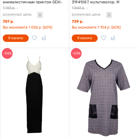
анималистичным принтом GEXI-
31941087, мультиколор, M
43, коричневый, S
1 763 р.
-
1 843 р.
-
розничная цена
розничная цена
707 р.
739 р.
Вы экономите 1 056 р. (60%)
Вы экономите 1 104 р. (60%)
В корзину
В корзину
-34%
-53%