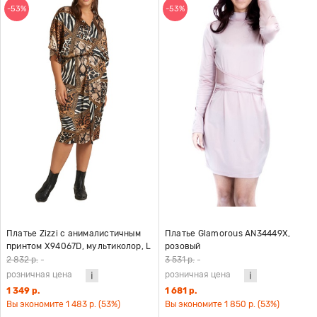
-53%
-53%
Платье Zizzi с анималистичным
Платье Glamorous AN34449X,
принтом X94067D, мультиколор, L
розовый
2 832 р.
-
3 531 р.
-
розничная цена
розничная цена
1 349 р.
1 681 р.
Вы экономите 1 483 р. (53%)
Вы экономите 1 850 р. (53%)