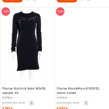
-60%
-53%
Платье Scotch & Soda 140678,
Платье More&More 61103025,
черный, XS
темно-синий
5 378 р.
-
5 306 р.
-
розничная цена
розничная цена
2 157 р.
2 527 р.