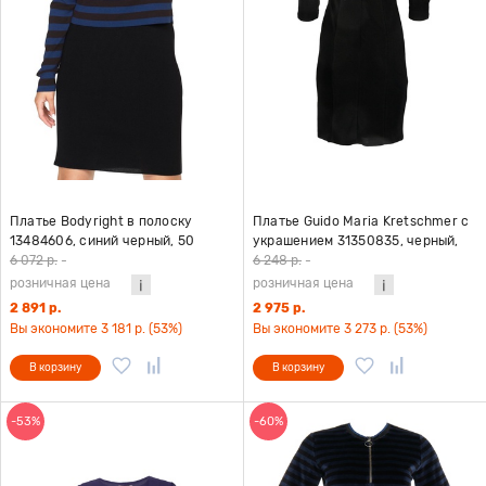
Платье Bodyright в полоску
Платье Guido Maria Kretschmer с
13484606, синий черный, 50
украшением 31350835, черный,
34
6 072 р.
-
6 248 р.
-
розничная цена
розничная цена
2 891 р.
2 975 р.
Вы экономите 3 181 р. (53%)
Вы экономите 3 273 р. (53%)
В корзину
В корзину
-53%
-60%