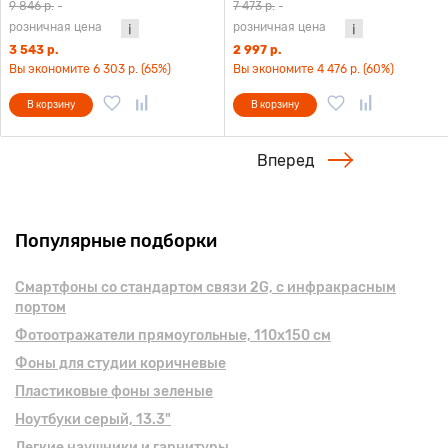
9 846 р.
-
7 473 р.
-
розничная цена
розничная цена
3 543 р.
2 997 р.
Вы экономите 6 303 р. (65%)
Вы экономите 4 476 р. (60%)
В корзину
В корзину
Вперед
Популярные подборки
Смартфоны cо стандартом связи 2G, с инфракрасным
портом
Фотоотражатели прямоугольные, 110х150 см
Фоны для студии коричневые
Пластиковые фоны зеленые
Ноутбуки серый, 13.3"
Легкие наушники и гарнитуры