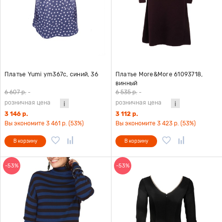
Платье Yumi ym367c, синий, 36
Платье More&More 61093718,
винный
6 607 р.
-
6 535 р.
-
розничная цена
розничная цена
3 146 р.
3 112 р.
Вы экономите 3 461 р. (53%)
Вы экономите 3 423 р. (53%)
В корзину
В корзину
-53%
-53%