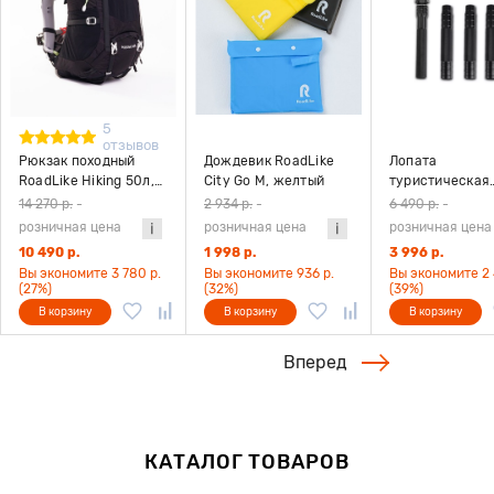
5
отзывов
Рюкзак походный
Дождевик RoadLike
Лопата
RoadLike Hiking 50л,
City Go M, желтый
туристическая
черный
многофункцион
14 270 р.
-
2 934 р.
-
6 490 р.
-
RoadLike RLM0
розничная цена
розничная цена
розничная цена
черный
10 490 р.
1 998 р.
3 996 р.
Вы экономите 3 780 р.
Вы экономите 936 р.
Вы экономите 2 
(27%)
(32%)
(39%)
В корзину
В корзину
В корзину
Вперед
КАТАЛОГ ТОВАРОВ