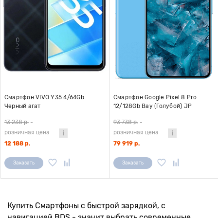
Смартфон VIVO Y35 4/64Gb
Смартфон Google Pixel 8 Pro
Черный агат
12/128Gb Bay (Голубой) JP
Version
13 238 р.
-
93 738 р.
-
розничная цена
розничная цена
12 188 р.
79 919 р.
Заказать
Заказать
Купить Смартфоны с быстрой зарядкой, с
навигацией BDS - значит выбрать современные