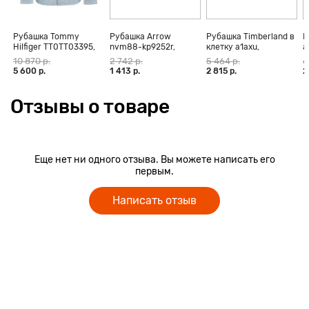
Рубашка Tommy
Рубашка Arrow
Рубашка Timberland в
Р
Hilfiger TT0TT03395,
nvm88-kp9252r,
клетку a1axu,
a
голубой, 38
голубой
мультиколор
10 870 р.
2 742 р.
5 464 р.
6
5 600 р.
1 413 р.
2 815 р.
2
Отзывы о товаре
Еще нет ни одного отзыва. Вы можете написать его
первым.
Написать отзыв